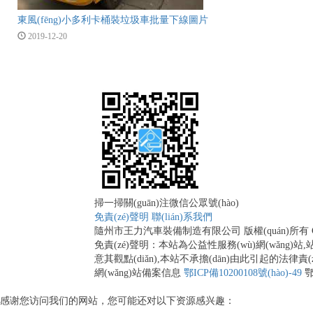
東風(fēng)小多利卡桶裝垃圾車批量下線圖片
2019-12-20
掃一掃關(guān)注微信公眾號(hào)
免責(zé)聲明
聯(lián)系我們
隨州市王力汽車裝備制造有限公司 版權(quán)所有 Copyri
免責(zé)聲明：本站為公益性服務(wù)網(wǎng)站,站
意其觀點(diǎn),本站不承擔(dān)由此引起的法律責(z
網(wǎng)站備案信息
鄂ICP備10200108號(hào)-49
鄂
感谢您访问我们的网站，您可能还对以下资源感兴趣：