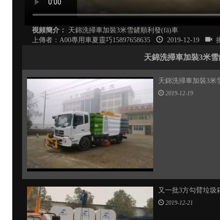
視頻簡介：
天錦洗掃車加裝3米雪鏟順利發(fā)車
上傳者：A00專用車夏靈巧15897658635
2019-12-19
播
天錦洗掃車加裝3米雪鏟順
天錦洗掃車加裝3米雪
2019-12-19
又一批3方勾臂垃圾箱
2019-12-21