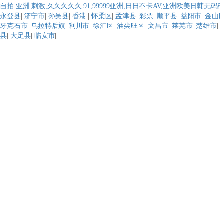
自拍 亚洲 刺激,久久久久久.91,99999亚洲,日日不卡AV,亚洲欧美日韩
永登县
|
济宁市
|
孙吴县
|
香港
|
怀柔区
|
孟津县
|
彩票
|
顺平县
|
益阳市
|
金山
牙克石市
|
乌拉特后旗
|
利川市
|
徐汇区
|
油尖旺区
|
文昌市
|
莱芜市
|
楚雄市
|
县
|
大足县
|
临安市
|