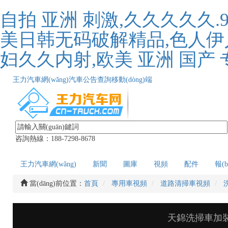
自拍 亚洲 刺激,久久久久久.9
美日韩无码破解精品,色人伊
妇久久内射,欧美 亚洲 国产 
王力汽車網(wǎng)
汽車公告查詢
移動(dòng)端
咨詢熱線：
188-7298-8678
王力汽車網(wǎng)
新聞
圖庫
視頻
配件
報(b
當(dāng)前位置：
首頁
專用車視頻
道路清掃車視頻
天錦洗掃車加裝