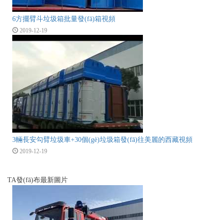
6方擺臂斗垃圾箱批量發(fā)箱視頻
2019-12-19
3輛長安勾臂垃圾車+30個(gè)垃圾箱發(fā)往美麗的西藏視頻
2019-12-19
TA發(fā)布最新圖片