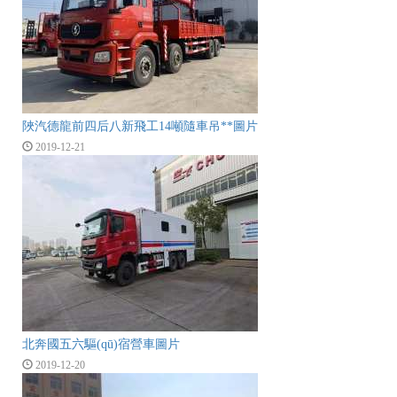
陜汽德龍前四后八新飛工14噸隨車吊**圖片
2019-12-21
北奔國五六驅(qū)宿營車圖片
2019-12-20