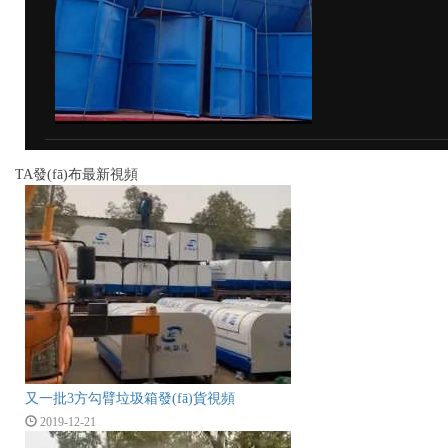
TA發(fā)布最新視頻
又一批3方勾臂垃圾箱發(fā)貨視頻
2019-12-21