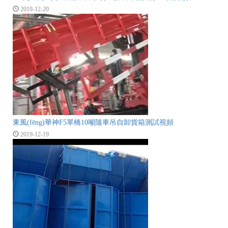
2019-12-20
東風(fēng)華神F5單橋10噸隨車吊自卸貨箱測試視頻
2019-12-19