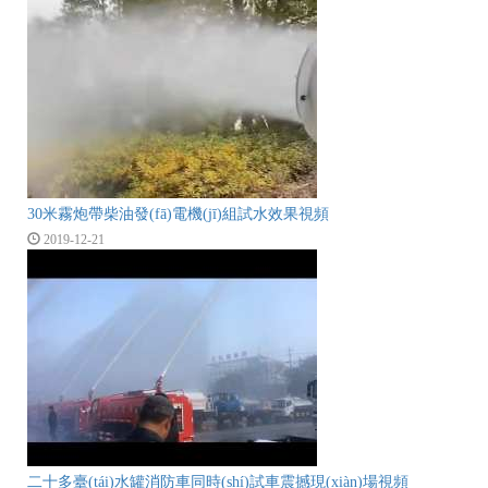
30米霧炮帶柴油發(fā)電機(jī)組試水效果視頻
2019-12-21
二十多臺(tái)水罐消防車同時(shí)試車震撼現(xiàn)場視頻