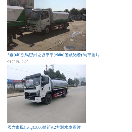
3臺(tái)凱馬密封垃圾車準(zhǔn)備就緒發(fā)車圖片
2019-12-20
國六東風(fēng)3800軸距9.2方灑水車圖片