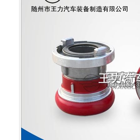
排放標(biāo)準(zhǔn)
國三
車橋:
單橋
燃料種類:
柴油
整車品牌：
B
博
共98個商品