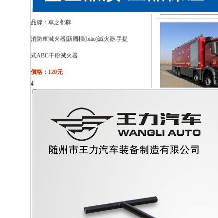
品牌：
車之都牌
消防車滅火器|新國標(biāo)滅火器|手提
式ABC干粉滅火器
價格：120元
4