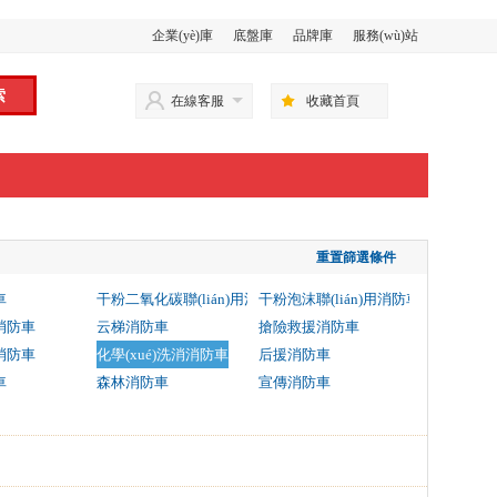
企業(yè)庫
底盤庫
品牌庫
服務(wù)站
在線客服
收藏首頁
重置篩選條件
車
干粉二氧化碳聯(lián)用消防車
干粉泡沫聯(lián)用消防車
消防車
云梯消防車
搶險救援消防車
消防車
化學(xué)洗消消防車
后援消防車
車
森林消防車
宣傳消防車