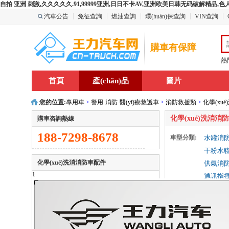
自拍 亚洲 刺激,久久久久久.91,99999亚洲,日日不卡AV,亚洲欧美日韩无码破解精品
汽車公告
免征查詢
燃油查詢
環(huán)保查詢
VIN查詢
購車有保障
熱
首頁
產(chǎn)品
圖片
您的位置:
專用車
>
警用-消防-醫(yī)療救護車
>
消防救援類
>
化學(xu
化學(xué)洗消消
購車咨詢熱線
188-7298-8678
車型分類:
水罐消
干粉水聯(
化學(xué)洗消消防車配件
供氣消
1
通訊指
水霧消
最大馬力:
210-26