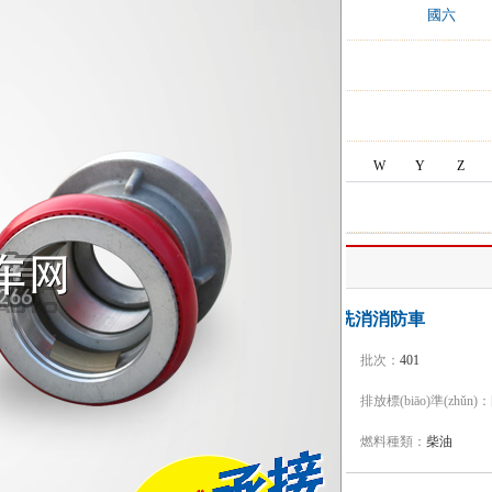
:
國四
國五
國六
后雙橋,后八輪
前四后八
C
D
G
H
J
Q
R
S
T
W
Y
Z
利牌
江特牌JDF5140TXFXX20/Z6洗消消防車
型號：
JDF5140TXFXX20/Z6
批次：
401
品牌：
江特牌
排放標(biāo)準(zhǔn)：
底盤型號：
ZZ5207TXFV471GF5
燃料種類：
柴油