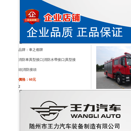
品牌：
車之都牌
消防車異型接口|消防水帶接口|異型接
頭|消防接頭
價格：60元
2