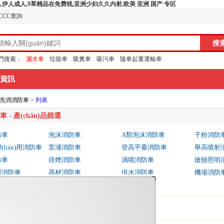
,色人伊人成人,9草精品在免费线,亚洲少妇久久内射,欧美 亚洲 国产 专区
CCC查詢
門搜索：
灑水車
垃圾車
吸糞車
吸污車
隨車起重運輸車
資訊
é)洗消消防車
> 列表
防車
- 產(chǎn)品篩選
防車
泡沫消防車
A類泡沫消防車
干粉消防
lián)用消防車
泵浦消防車
登高平臺消防車
舉高噴射
防車
排煙消防車
渦噴消防車
搶險照明
揮消防車
器材消防車
供水消防車
機場消防
防車
0馬力
260-310馬力
310馬力以上