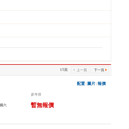
1/5頁
上一頁
下一頁
配置
圖片
報價
|
|
參考價
暫無報價
國六