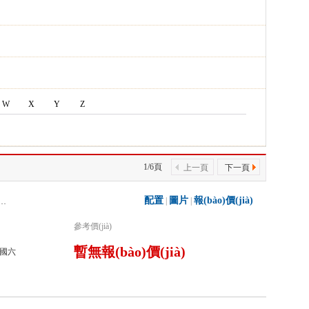
W
X
Y
Z
1/6頁
上一頁
下一頁
配置
圖片
報(bào)價(jià)
|
|
0GXFGP120/Z6干粉泡沫聯(lián)用消防車
參考價(jià)
暫無報(bào)價(jià)
國六