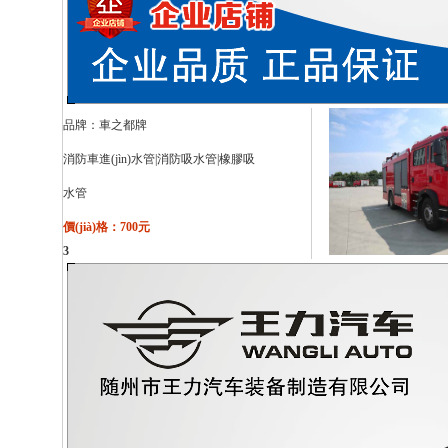
品牌：
車之都牌
消防車進(jìn)水管|消防吸水管|橡膠吸
水管
價(jià)格：700元
3