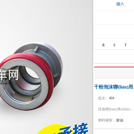
:
國四
國五
國六
后雙橋,后八輪
前四后八
B
C
F
G
H
J
K
L
N
R
S
T
奇正牌
江特牌JDF530
型號：
JDF5300GXFGP120/Z6
批次：
404
品牌：
江特牌
排放標(biāo)準(zhǔn)：
底盤型號：
ZZ5356V524MF5
燃料種類：
柴油