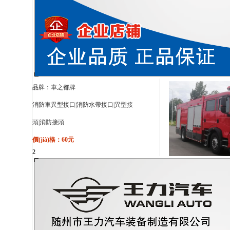
品牌：
車之都牌
消防車異型接口|消防水帶接口|異型接
頭|消防接頭
價(jià)格：60元
2