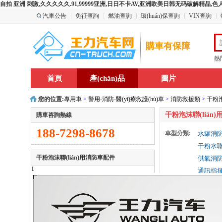
自拍 亚洲 刺激,久久久久久.91,99999亚洲,日日不卡AV,亚洲欧美日韩无码破解精品
汽車公告
免征查詢
燃油查詢
環(huán)保查詢
VIN查詢
購車有保障
熱
首頁
產(chǎn)品
圖片
您的位置:
專用車
>
警用-消防-醫(yī)療救護(hù)車
>
消防救援類
>
干粉泡
干粉泡沫聯(lián
購車咨詢熱線
188-7298-8678
車型分類:
水罐消
干粉水聯(
干粉泡沫聯(lián)用消防車配件
供氣消
1
通訊指
水霧消
最大馬力:
210-26