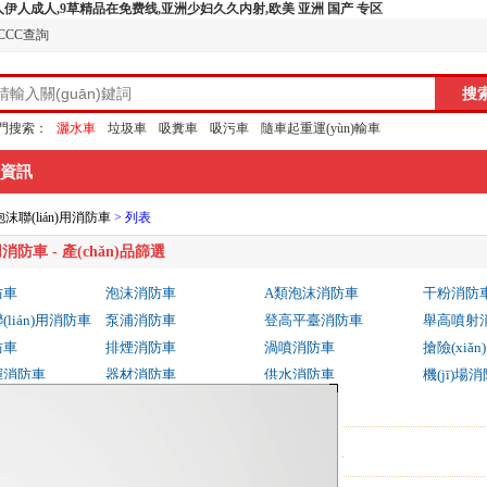
,色人伊人成人,9草精品在免费线,亚洲少妇久久内射,欧美 亚洲 国产 专区
CCC查詢
門搜索：
灑水車
垃圾車
吸糞車
吸污車
隨車起重運(yùn)輸車
資訊
沫聯(lián)用消防車
> 列表
)用消防車
- 產(chǎn)品篩選
防車
泡沫消防車
A類泡沫消防車
干粉消防
lián)用消防車
泵浦消防車
登高平臺消防車
舉高噴射
防車
排煙消防車
渦噴消防車
搶險(xiǎ
揮消防車
器材消防車
供水消防車
機(jī)場
防車
0馬力
260-310馬力
310馬力以上