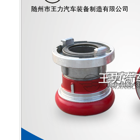
排放標(biāo)準(zhǔn)
國三
車橋:
單橋
燃料種類:
柴油
整車品牌：
A
安
共116個(gè)商品