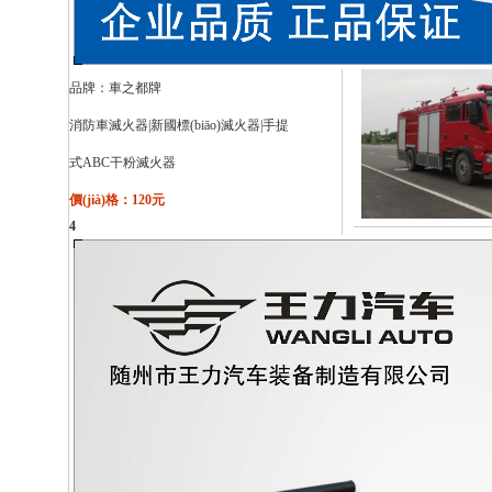
品牌：
車之都牌
消防車滅火器|新國標(biāo)滅火器|手提
式ABC干粉滅火器
價(jià)格：120元
4