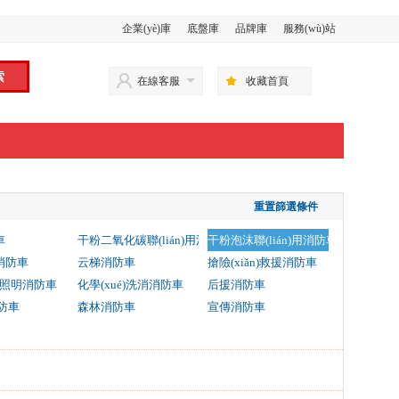
企業(yè)庫
底盤庫
品牌庫
服務(wù)站
在線客服
收藏首頁
重置篩選條件
車
干粉二氧化碳聯(lián)用消防車
干粉泡沫聯(lián)用消防車
消防車
云梯消防車
搶險(xiǎn)救援消防車
n)照明消防車
化學(xué)洗消消防車
后援消防車
消防車
森林消防車
宣傳消防車