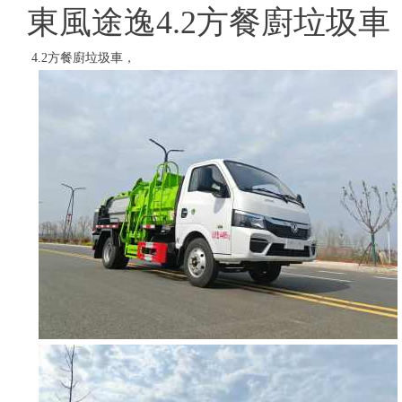
東風途逸4.2方餐廚垃圾車
4.2方餐廚垃圾車，