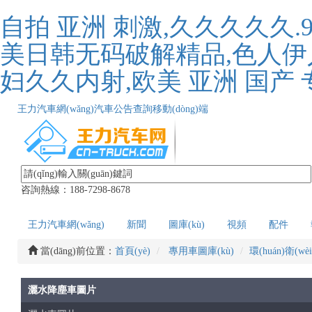
自拍 亚洲 刺激,久久久久久.9
美日韩无码破解精品,色人伊
妇久久内射,欧美 亚洲 国产 
王力汽車網(wǎng)
汽車公告查詢
移動(dòng)端
咨詢熱線：
188-7298-8678
王力汽車網(wǎng)
新聞
圖庫(kù)
視頻
配件
當(dāng)前位置：
首頁(yè)
專用車圖庫(kù)
環(huán)衛(
灑水降塵車圖片