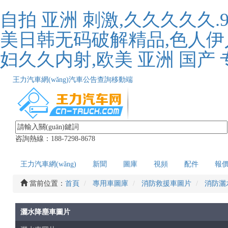
自拍 亚洲 刺激,久久久久久.9
美日韩无码破解精品,色人伊
妇久久内射,欧美 亚洲 国产 
王力汽車網(wǎng)
汽車公告查詢
移動端
咨詢熱線：
188-7298-8678
王力汽車網(wǎng)
新聞
圖庫
視頻
配件
報
當前位置：
首頁
專用車圖庫
消防救援車圖片
消防灑
灑水降塵車圖片