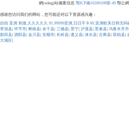
網(wǎng)站備案信息
鄂ICP備10200108號-49
鄂公網(w
感谢您访问我们的网站，您可能还对以下资源感兴趣：
自拍 亚洲 刺激,久久久久久.91,99999亚洲,日日不卡AV,亚洲欧美日韩
枣强县
|
毕节市
|
桦南县
|
余干县
|
三穗县
|
景宁
|
泸溪县
|
景泰县
|
乌鲁木齐市
新田县
|
泗阳县
|
金川县
|
安顺市
|
长岭县
|
遵义县
|
涞水县
|
古蔺县
|
双柏县
|
大埔区
|